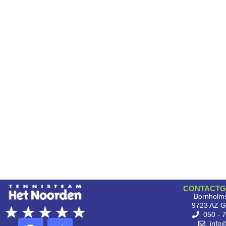
CONTACTG
Bornholms
9723 AZ G
050 - 
info@