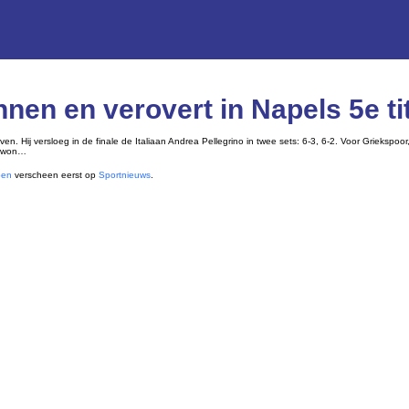
innen en verovert in Napels 5e ti
. Hij versloeg in de finale de Italiaan Andrea Pellegrino in twee sets: 6-3, 6-2. Voor Griekspoor,
r won…
oen
verscheen eerst op
Sportnieuws
.