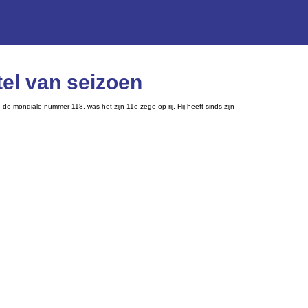
tel van seizoen
 de mondiale nummer 118, was het zijn 11e zege op rij. Hij heeft sinds zijn