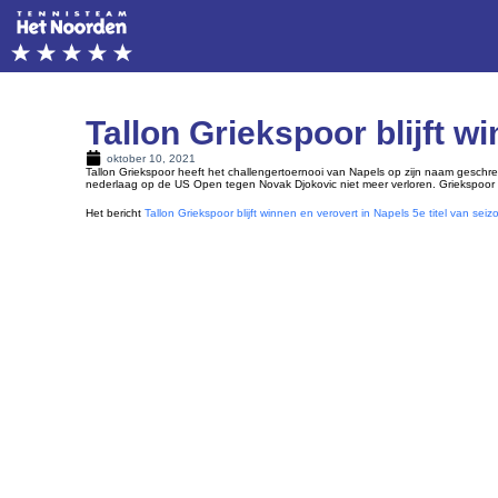
Tallon Griekspoor blijft w
oktober 10, 2021
Tallon Griekspoor heeft het challengertoernooi van Napels op zijn naam geschreven
nederlaag op de US Open tegen Novak Djokovic niet meer verloren. Griekspoo
Het bericht
Tallon Griekspoor blijft winnen en verovert in Napels 5e titel van seiz