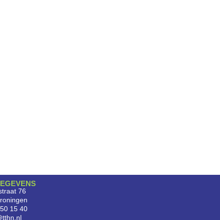
EGEVENS
traat 76
roningen
750 15 40
tthn.nl