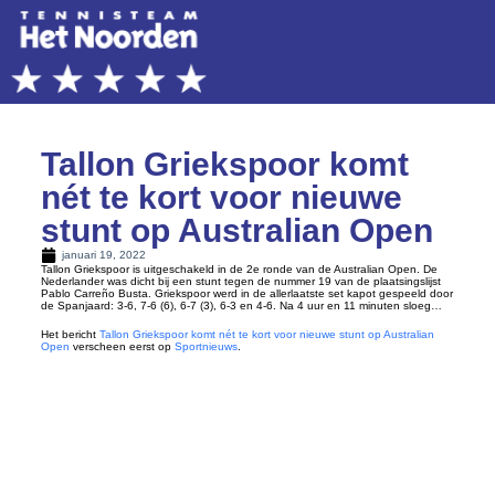
Tallon Griekspoor komt
nét te kort voor nieuwe
stunt op Australian Open
januari 19, 2022
Tallon Griekspoor is uitgeschakeld in de 2e ronde van de Australian Open. De
Nederlander was dicht bij een stunt tegen de nummer 19 van de plaatsingslijst
Pablo Carreño Busta. Griekspoor werd in de allerlaatste set kapot gespeeld door
de Spanjaard: 3-6, 7-6 (6), 6-7 (3), 6-3 en 4-6. Na 4 uur en 11 minuten sloeg…
Het bericht
Tallon Griekspoor komt nét te kort voor nieuwe stunt op Australian
Open
verscheen eerst op
Sportnieuws
.