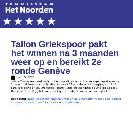
Tallon Griekspoor pakt
het winnen na 3 maanden
weer op en bereikt 2e
ronde Genève
mei 15, 2022
Tallon Griekspoor heeft zich op het graveltoernooi in Genève geplaatst voor de
2e ronde. Griekspoor, de huidige nummer 67 van de wereldranglijst, was in 3
sets te sterk voor de Amerikaan Tommy Paul, die mondiaal de 34e plek bezet.
Het werd 7-5 6-7 (3) 6-4 voor Griekspoor. In de 2e ronde neemt hij het op…
Het bericht
Tallon Griekspoor pakt het winnen na 3 maanden weer op en bereikt
2e ronde Genève
verscheen eerst op
Sportnieuws
.