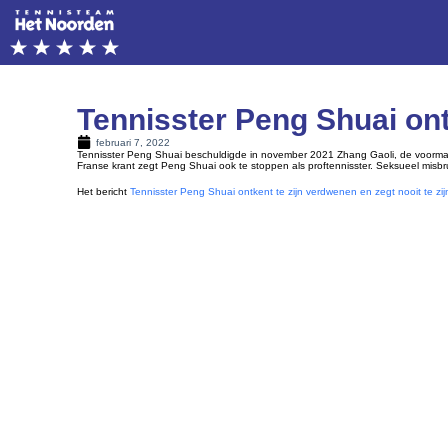
Tennisster Peng Shuai ontk
februari 7, 2022
Tennisster Peng Shuai beschuldigde in november 2021 Zhang Gaoli, de voormalig
Franse krant zegt Peng Shuai ook te stoppen als proftennisster. Seksueel mis
Het bericht
Tennisster Peng Shuai ontkent te zijn verdwenen en zegt nooit te zij