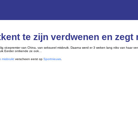
ent te zijn verdwenen en zegt n
 vicepremier van China, van seksueel misbruik. Daarna werd er 3 weken lang niks van haar vern
bruik Eerder ontkende ze ook…
n misbruikt
verscheen eerst op
Sportnieuws
.