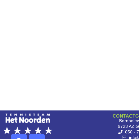
CONTACTG
Bornholms
9723 AZ G
050 - 
info@