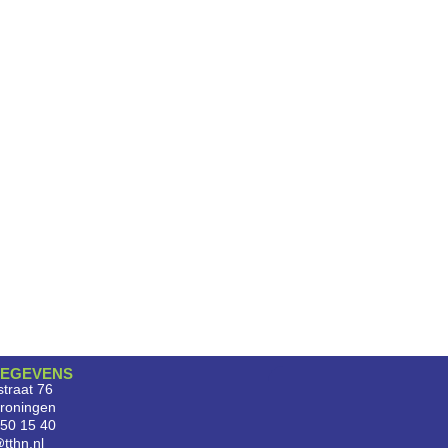
EGEVENS
traat 76
roningen
750 15 40
tthn.nl