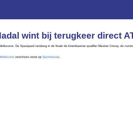
Nadal wint bij terugkeer direct 
Melbourne. De Spanjaard versloeg in de finale de Amerikaanse qualifier Maxime Cressy, de numme
i Melbourne
verscheen eerst op
Sportnieuws
.