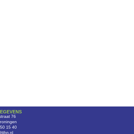
EGEVENS
traat 76
roningen
750 15 40
tthn.nl