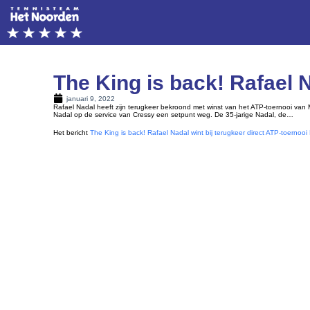
The King is back! Rafael 
januari 9, 2022
Rafael Nadal heeft zijn terugkeer bekroond met winst van het ATP-toernooi van 
Nadal op de service van Cressy een setpunt weg. De 35-jarige Nadal, de…
Het bericht
The King is back! Rafael Nadal wint bij terugkeer direct ATP-toernoo