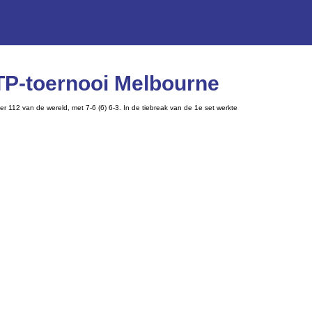
ATP-toernooi Melbourne
r 112 van de wereld, met 7-6 (6) 6-3. In de tiebreak van de 1e set werkte