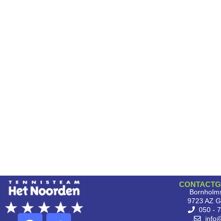
CONTACTG
Bornholms
9723 AZ G
050 - 
info@