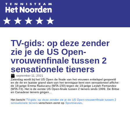
TV-gids: op deze zender
zie je de US Open-
vrouwenfinale tussen 2
sensationele tieners
september 11, 2021
Zaterdag wordt bij het US Open de finale van het vrouwen enkelspel gespeeld
en de 4e en laatste grand slam van het tennisjaar kent een sensationeel affiche:
de 18-jarige Emma Raducanu (WTA-150) tegen de 19-jarige Leylah Fernandez
(WTA-73). Het is de eerste US Open-finale tussen 2 tieners sinds 1999. De Britse
en Canadese tieners gingen…
Het bericht
TV-gids: op deze zender zie je de US Open-vrouwenfinale tussen 2
sensationele tieners
verscheen eerst op
Sportnieuws
.