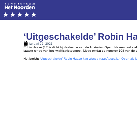
‘Uitgeschakelde’ Robin Ha
januari 25, 2021
Robin Haase (33) is dicht bij deelname aan de Australian Open. Na een reeks a
laatste ronde van het kwalificatietoernooi. Mede omdat de nummer 198 van de
Het bericht
‘Uitgeschakelde’ Robin Haase kan alsnog naar Australian Open als lu