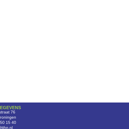
EGEVENS
traat 76
roningen
750 15 40
tthn.nl