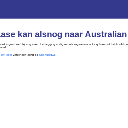
ase kan alsnog naar Australian
fmeldingen heeft hij nog maar 1 afzegging nodig om als zogenoemde lucky loser tot het hoofdto
 wereld…
cky loser
verscheen eerst op
Sportnieuws
.