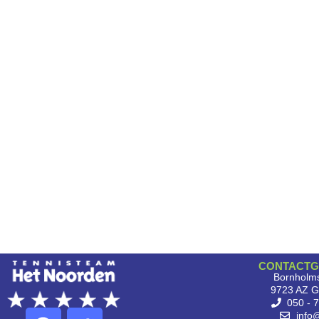
CONTACTG
Bornholms
9723 AZ G
050 - 
info@