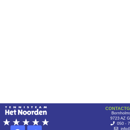
CONTACTG
Bornholms
9723 AZ G
050 - 
info@