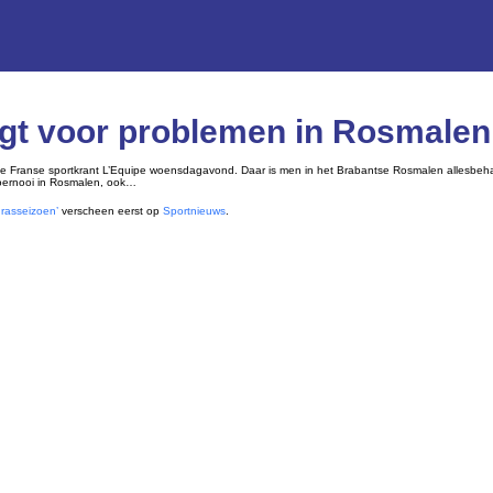
rgt voor problemen in Rosmalen
e Franse sportkrant L’Equipe woensdagavond. Daar is men in het Brabantse Rosmalen allesbehalv
oernooi in Rosmalen, ook…
grasseizoen’
verscheen eerst op
Sportnieuws
.