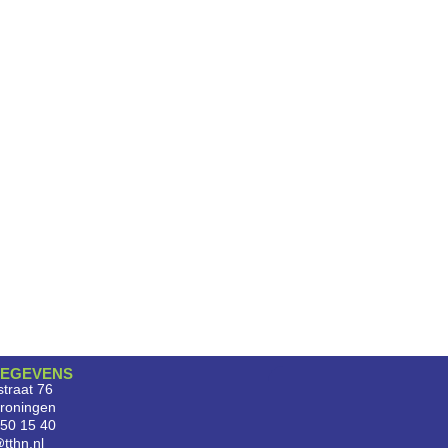
EGEVENS
traat 76
roningen
750 15 40
tthn.nl