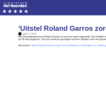
‘Uitstel Roland Garros zo
april 7, 2021
Het Grandslamtoernooi Roland Garros is met een week uitgesteld. Dat meldde d
op 30 mei beginnen. Dat zou serieuze gevolgen kunnen hebben voor het grast
Het bericht
‘Uitstel Roland Garros zorgt voor problemen in Rosmalen en verkort 