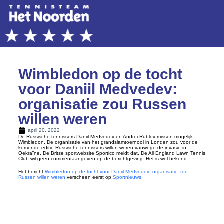
Wimbledon op de tocht
voor Daniil Medvedev:
organisatie zou Russen
willen weren
april 20, 2022
De Russische tennissers Daniil Medvedev en Andrei Rublev missen mogelijk
Wimbledon. De organisatie van het grandslamtoernooi in Londen zou voor de
komende editie Russische tennissers willen weren vanwege de invasie in
Oekraïne. De Britse sportwebsite Sportico meldt dat. De All England Lawn Tennis
Club wil geen commentaar geven op de berichtgeving. Het is wel bekend…
Het bericht
Wimbledon op de tocht voor Daniil Medvedev: organisatie zou
Russen willen weren
verscheen eerst op
Sportnieuws
.