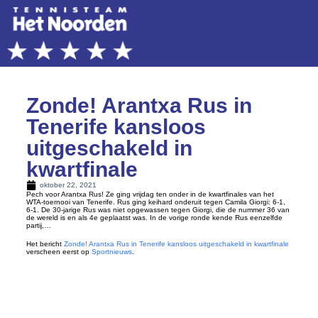
Zonde! Arantxa Rus in
Tenerife kansloos
uitgeschakeld in
kwartfinale
oktober 22, 2021
Pech voor Arantxa Rus! Ze ging vrijdag ten onder in de kwartfinales van het
WTA-toernooi van Tenerife. Rus ging keihard onderuit tegen Camila Giorgi: 6-1,
6-1. De 30-jarige Rus was niet opgewassen tegen Giorgi, die de nummer 36 van
de wereld is en als 4e geplaatst was. In de vorige ronde kende Rus eenzelfde
partij,…
Het bericht
Zonde! Arantxa Rus in Tenerife kansloos uitgeschakeld in kwartfinale
verscheen eerst op
Sportnieuws
.